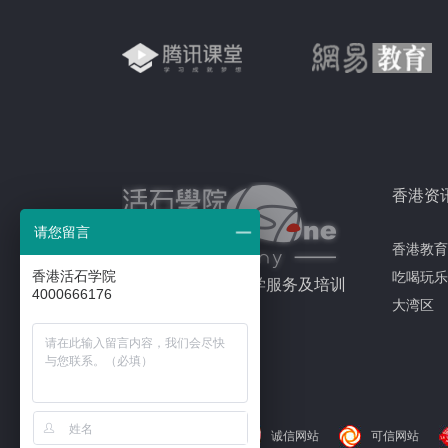
香港资
请您留言
香港教育
香港活石学院
吃喝玩乐
专注于香港留学升学服务及培训
4000666176
大湾区
诚信网站
可信网站