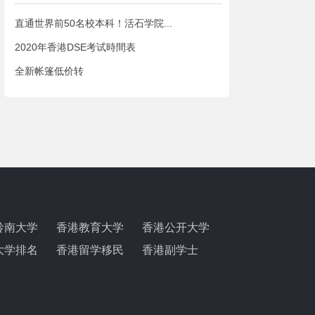
直通世界前50名校本科！活石学院...
2020年香港DSE考试時間表
全新帐篷低价转
岭南大学
香港教育大学
香港公开大学
大学排名
香港留学移民
香港副学士