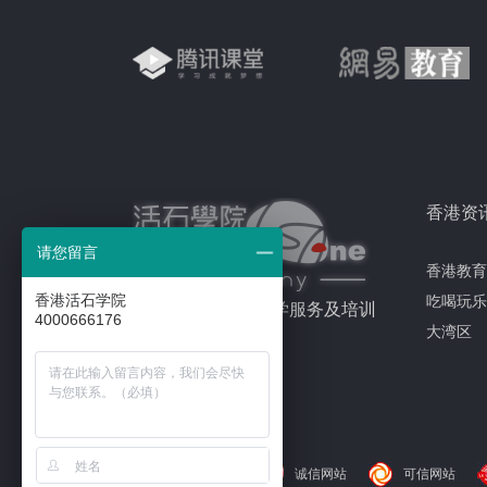
香港资
请您留言
香港教育
香港活石学院
吃喝玩乐
专注于香港留学升学服务及培训
4000666176
大湾区
诚信网站
可信网站