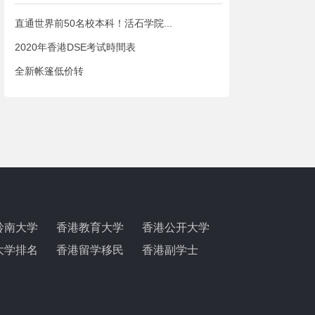
直通世界前50名校本科！活石学院...
2020年香港DSE考试時間表
全新帐篷低价转
岭南大学
香港教育大学
香港公开大学
大学排名
香港留学移民
香港副学士