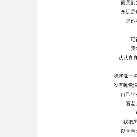
而我们
永远是
是你
记
我
认认真
我就像一
没有睡觉
自己坐
看老
我把
以为明