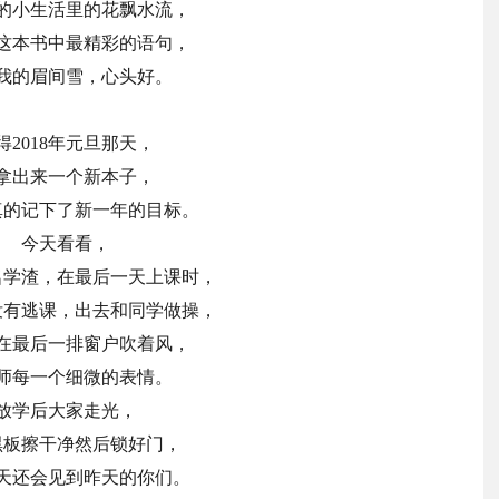
的小生活里的花飘水流，
这本书中最精彩的语句，
我的眉间雪，心头好。
得2018年元旦那天，
拿出来一个新本子，
真的记下了新一年的目标。
今天看看，
名学渣，在最后一天上课时，
没有逃课，出去和同学做操，
在最后一排窗户吹着风，
师每一个细微的表情。
放学后大家走光，
黑板擦干净然后锁好门，
天还会见到昨天的你们。