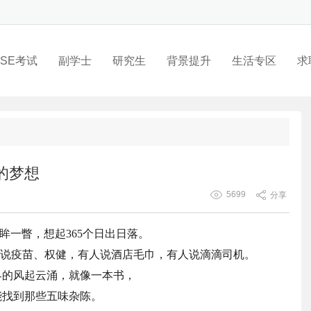
SE考试
副学士
研究生
背景提升
生活专区
求
的梦想
5699
分享
眸一瞥，想起365个日出日落。
在说疫苗、权健，有人说酒店毛巾，有人说滴滴司机。
界的风起云涌，就像一本书，
能找到那些五味杂陈。