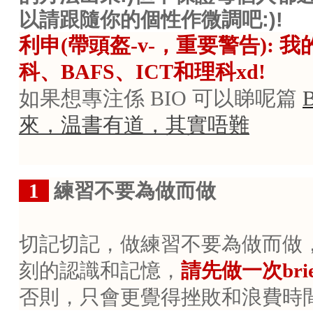
以請跟隨你的個性作微調吧
:)!
利申
(帶頭盔-v-，重要警告):
科、BAFS、ICT和理科xd!
如果想專注係
BIO
可以睇呢篇
來，温書有道，其實唔難
..
1
練習不要為做而做
切記切記，做練習不要為做而做
刻的認識和記憶，
請先做一次
br
否則，只會更覺得挫敗和浪費時