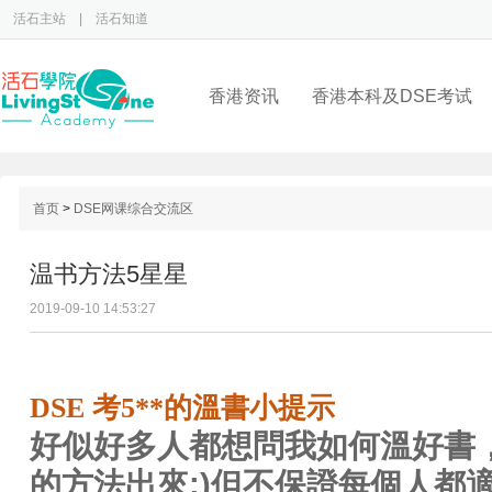
活石主站
|
活石知道
香港资讯
香港本科及DSE考试
首页
>
DSE网课综合交流区
温书方法5星星
2019-09-10 14:53:27
DSE 考5**的溫書小提示
好似好多人都想問我如何溫好書
的方法出來
:)
但不保證每個人都